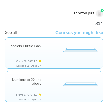
liat bitton paz
הבא:
Courses you might like
See all
חשבון
כפל
מספרים
Toddlers Puzzle Pack
(831362 Plays)
4.9
11 Lessons
Ages 2-4 |
Numbers to 20 and
above
(277970 Plays)
5.0
6 Lessons
Ages 6-7 |