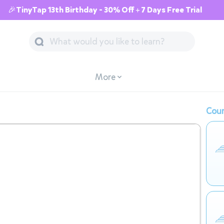
🎉TinyTap 13th Birthday - 30% Off + 7 Days Free Trial
More
Cour