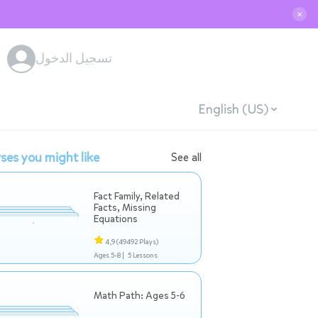
✕
تسجيل الدخول
English (US)
ses you might like
See all
Fact Family, Related
Facts, Missing
Equations
4,9
(49492 Plays)
Ages 5-8 |
5 Lessons
Math Path: Ages 5-6