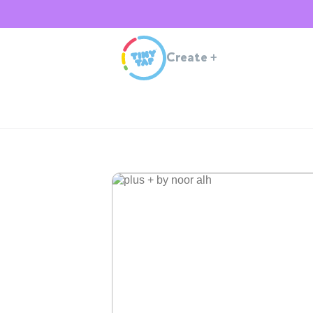
Create
+