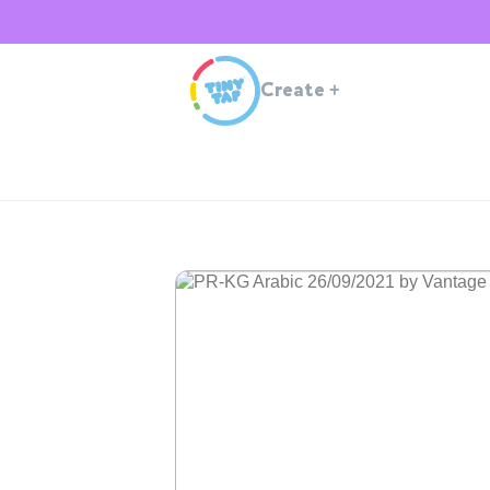
Create
+