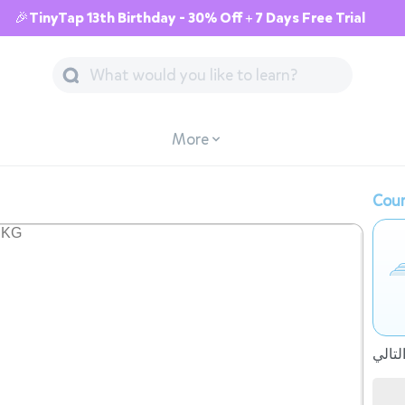
🎉TinyTap 13th Birthday - 30% Off + 7 Days Free Trial
More
Cour