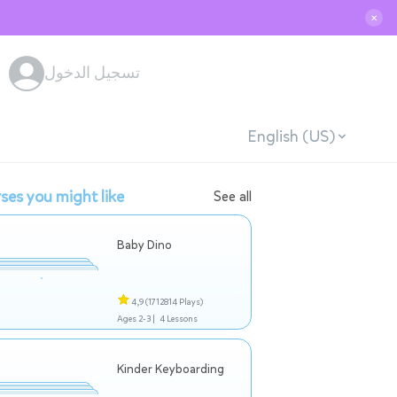
✕
تسجيل الدخول
English (US)
ses you might like
See all
Baby Dino
4,9
(1712814 Plays)
Ages 2-3 |
4 Lessons
Kinder Keyboarding