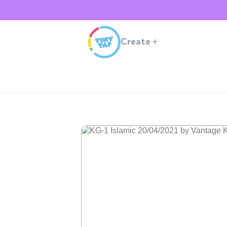
Create
+