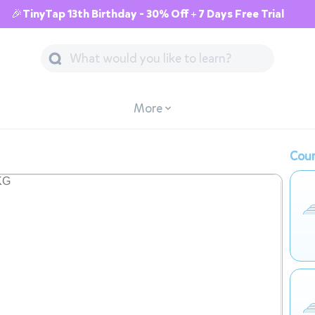
🎉TinyTap 13th Birthday - 30% Off + 7 Days Free Trial
More
Cour