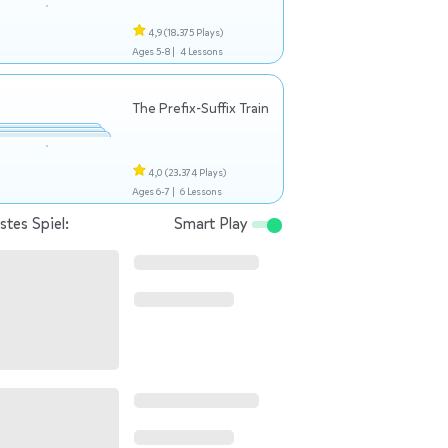
4,9
(18.375 Plays)
Ages 5-8 |
4 Lessons
The Prefix-Suffix Train
4,0
(23.374 Plays)
Ages 6-7 |
6 Lessons
tes Spiel:
Smart Play