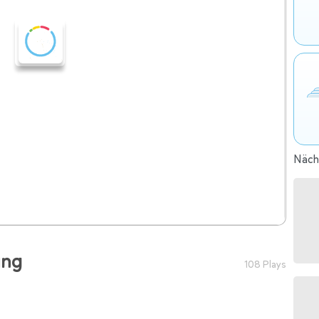
Nächs
ung
108 Plays