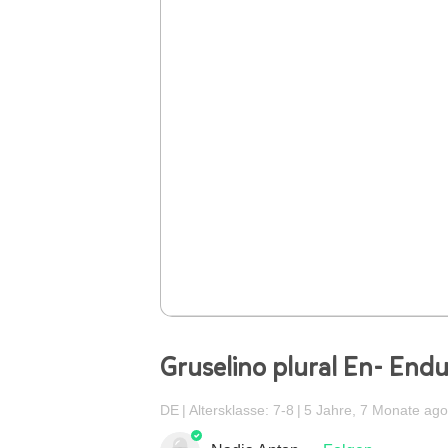
Gruselino plural En- End
DE
Altersklasse: 7-8
5 Jahre, 7 Monate ago