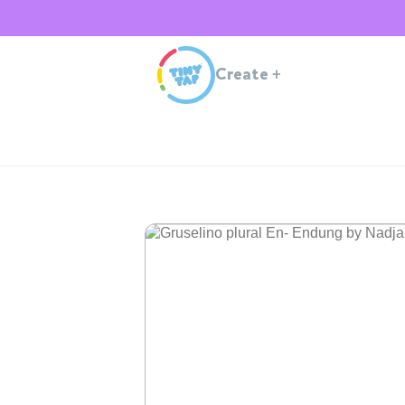
Create
+