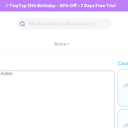
🎉TinyTap 13th Birthday - 30% Off + 7 Days Free Trial
More
Cour