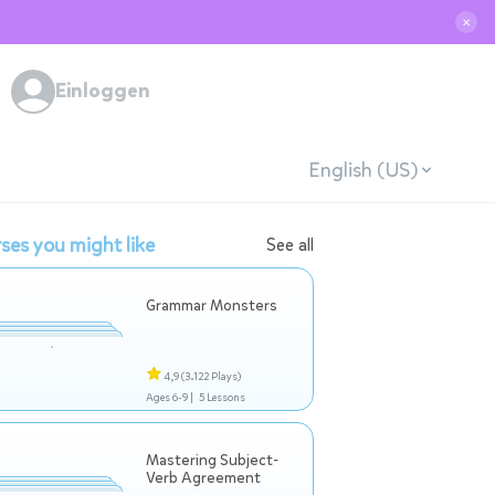
✕
Einloggen
English (US)
ses you might like
See all
Grammar Monsters
4,9
(3.122 Plays)
Ages 6-9 |
5 Lessons
Mastering Subject-
Verb Agreement