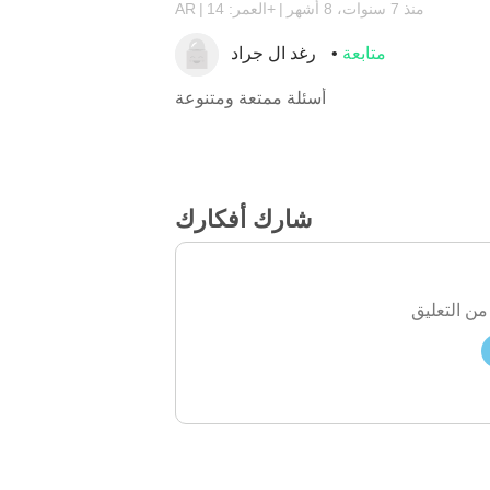
منذ 7 سنوات، 8 أشهر
العمر: 14+
AR
متابعة
رغد ال جراد
أسئلة ممتعة ومتنوعة
شارك أفكارك
من التعليق