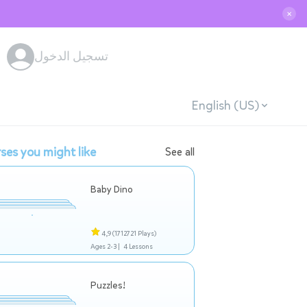
✕
تسجيل الدخول
English (US)
ses you might like
See all
Baby Dino
4,9
(1712721 Plays)
Ages 2-3 |
4 Lessons
Puzzles!