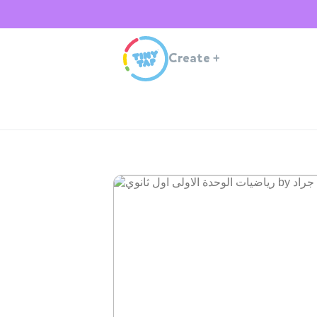
Create
+