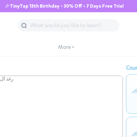
🎉TinyTap 13th Birthday - 30% Off + 7 Days Free Trial
More
Cour