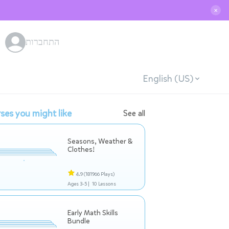
✕
התחברות
English (US)
ses you might like
See all
Seasons, Weather &
Clothes!
4.9
(181966 Plays)
Ages 3-5 |
10 Lessons
Early Math Skills
Bundle