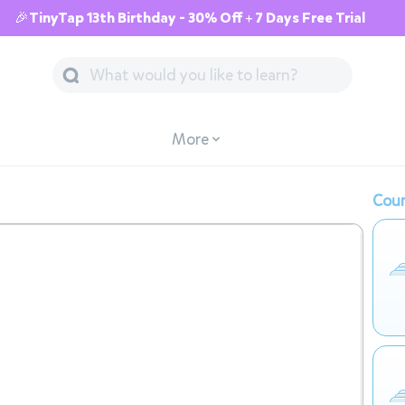
🎉TinyTap 13th Birthday - 30% Off + 7 Days Free Trial
More
Cour