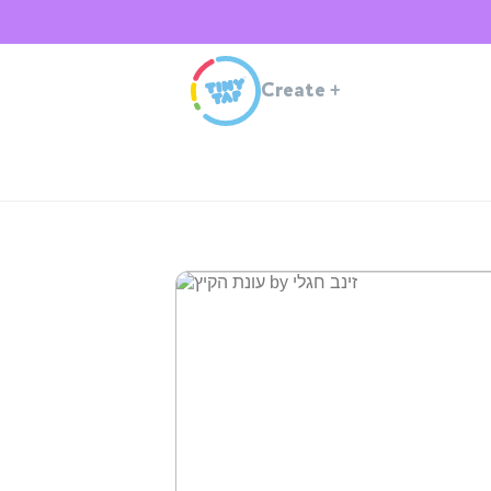
Create
+