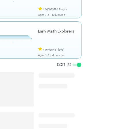
4.9
(1013384 Plays)
Ages 3-5 |
12 Lessons
Early Math Explorers
4.0
(98674 Plays)
Ages 3-4 |
4 Lessons
נגן חכם