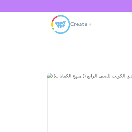
Create
+