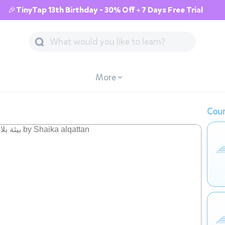
🎉TinyTap 13th Birthday - 30% Off + 7 Days Free Trial
More
Cour