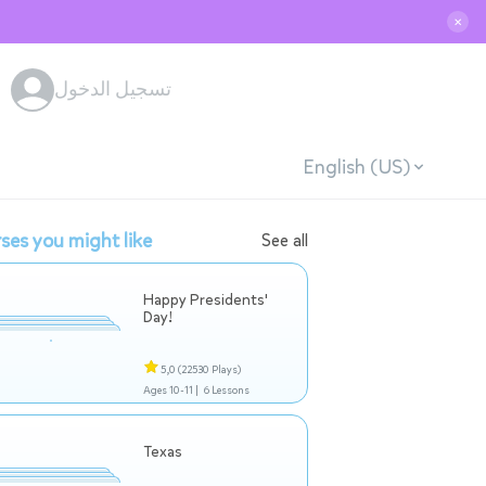
✕
تسجيل الدخول
English (US)
ses you might like
See all
Happy Presidents'
Day!
5,0
(22530 Plays)
Ages 10-11 |
6 Lessons
Texas