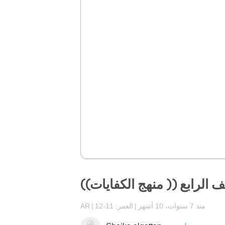
 الرابع (( منهج الكفايات))
منذ 7 سنوات، 10 أشهر
العمر: 11-12
AR