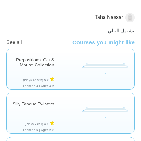
Taha Nassar
العربية
علاج النطق
تشغيل التالي:
Courses you might like
See all
Prepositions: Cat &
Mouse Collection
(46585 Plays)
5,0
3 Lessons
Ages 4-5 |
Silly Tongue Twisters
(7461 Plays)
4,9
5 Lessons
Ages 5-8 |