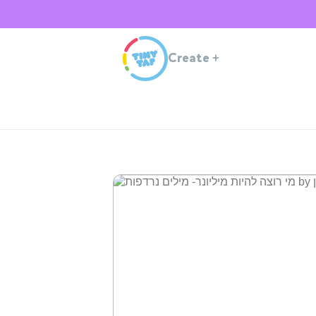
Create
+