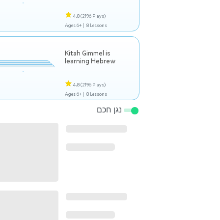
4.8
(2196 Plays)
Ages 6+ |
8 Lessons
Kitah Gimmel is
learning Hebrew
4.8
(2196 Plays)
Ages 6+ |
8 Lessons
נגן חכם