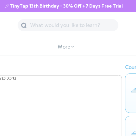
🎉TinyTap 13th Birthday - 30% Off + 7 Days Free Trial
More
Cour