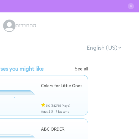
✕
התחברות
English (US)
ses you might like
See all
Colors for Little Ones
5.0
(142783 Plays)
Ages 2-5 |
7 Lessons
ABC ORDER