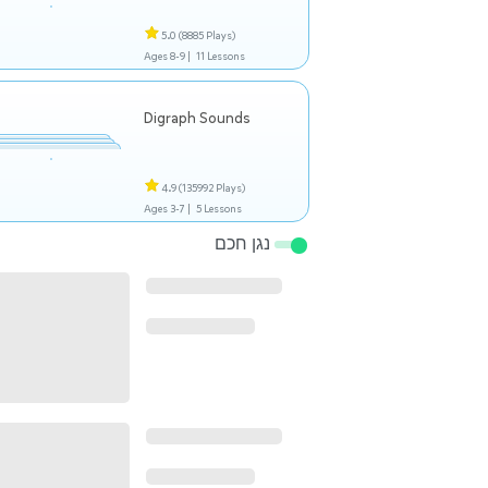
5.0
(8885 Plays)
Ages 8-9 |
11 Lessons
Digraph Sounds
4.9
(135992 Plays)
Ages 3-7 |
5 Lessons
נגן חכם