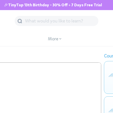
🎉TinyTap 13th Birthday - 30% Off + 7 Days Free Trial
More
Cour