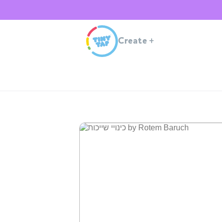
Create
+