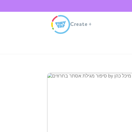
Create
+