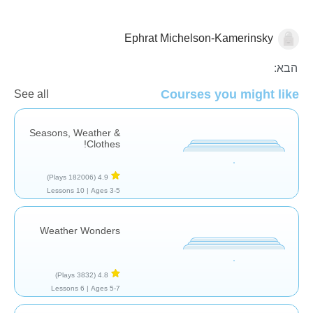
Ephrat Michelson-Kamerinsky
השפה העברית
Vocabulary - Foreign Language
מזג אוויר
הבא:
Courses you might like
See all
Seasons, Weather &
Clothes!
(182006 Plays)
4.9
10 Lessons
Ages 3-5 |
Weather Wonders
(3832 Plays)
4.8
6 Lessons
Ages 5-7 |