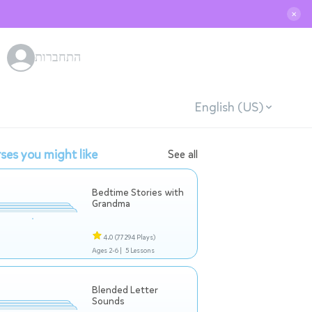
✕
התחברות
English (US)
ses you might like
See all
Bedtime Stories with
Grandma
4.0
(77294 Plays)
Ages 2-6 |
5 Lessons
Blended Letter
Sounds