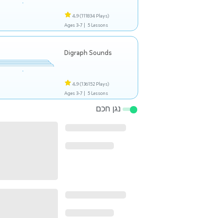
4.9
(111834 Plays)
Ages 3-7 |
5 Lessons
Digraph Sounds
4.9
(136152 Plays)
Ages 3-7 |
5 Lessons
נגן חכם