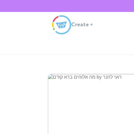
Create
+