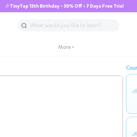
🎉TinyTap 13th Birthday - 30% Off + 7 Days Free Trial
More
Cour