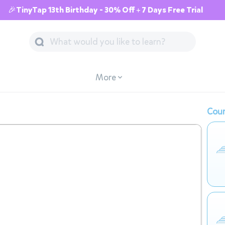
🎉TinyTap 13th Birthday - 30% Off + 7 Days Free Trial
More
Cour