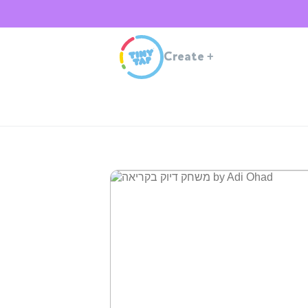
Create
+