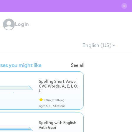
✕
Login
English (US)
ses you might like
See all
Spelling Short Vowel
CVC Words: A, E, I, O,
U
4.9
(6,411 Plays)
Ages 5-6 |
5 Lessons
Spelling with English
with Gabi