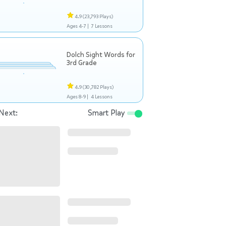
4.9
(23,793 Plays)
Ages 4-7 |
7 Lessons
Dolch Sight Words for
3rd Grade
4.9
(30,782 Plays)
Ages 8-9 |
4 Lessons
Next:
Smart Play