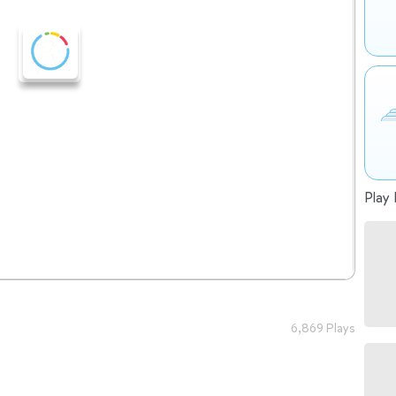
Play 
6,869 Plays