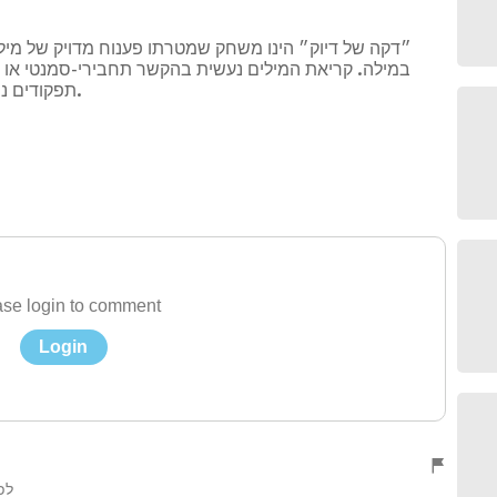
״דקה של דיוק״ הינו משחק שמטרתו פענוח מדויק של מיל
במילה. קריאת המילים נעשית בהקשר תחבירי-סמנטי או 
תפקודים ניהוליים כגון: מיקוד קשב וויסות אימפולסיביות.
se login to comment
Login
לפני 2 שנ