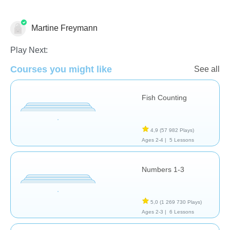
Martine Freymann
Play Next:
Nombre et numération
Pour le plaisir
Compétences
Courses you might like
See all
Fish Counting
4,9
(57 982 Plays)
Ages 2-4 |
5 Lessons
Numbers 1-3
5,0
(1 269 730 Plays)
Ages 2-3 |
6 Lessons