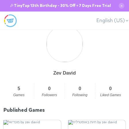
🎉TinyTap 13th Birthday - 30% Off + 7 Days Free Trial
✕
English (US)
Zev David
5
0
0
0
Games
Followers
Following
Liked Games
Published Games