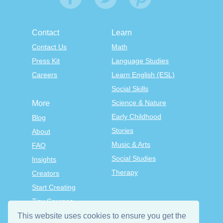
Contact
Learn
Contact Us
Math
Press Kit
Language Studies
Careers
Learn English (ESL)
Social Skills
Science & Nature
More
Early Childhood
Blog
Stories
About
Music & Arts
FAQ
Social Studies
Insights
Therapy
Creators
Start Creating
Tiny Courses
TinyTap Premium
This website uses cookies to ensure you get the