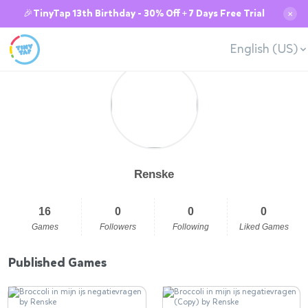
🎉TinyTap 13th Birthday - 30% Off + 7 Days Free Trial
✕
English (US)
Renske
16
0
0
0
Games
Followers
Following
Liked Games
Published Games