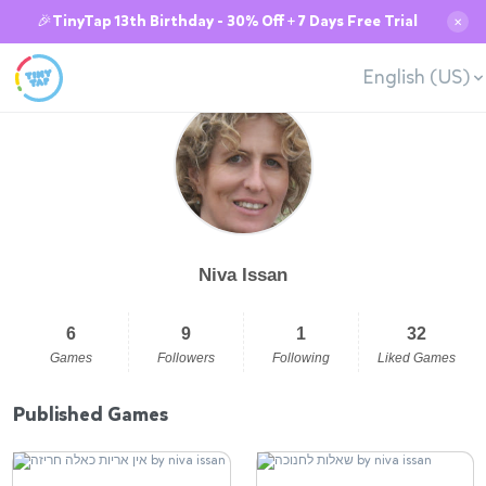
🎉TinyTap 13th Birthday - 30% Off + 7 Days Free Trial
✕
English (US)
Niva Issan
6
9
1
32
Games
Followers
Following
Liked Games
Published Games