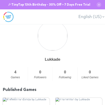
🎉TinyTap 13th Birthday - 30% Off + 7 Days Free Trial
✕
English (US)
Lukkade
4
0
0
0
Games
Followers
Following
Liked Games
Published Games