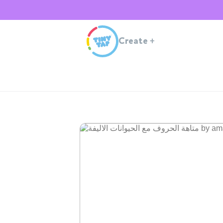
Create
+