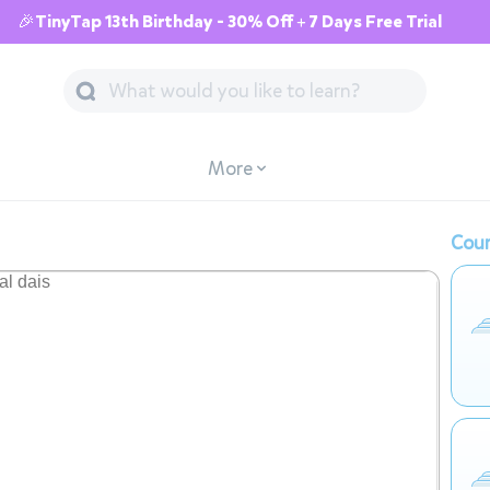
🎉TinyTap 13th Birthday - 30% Off + 7 Days Free Trial
More
Cour