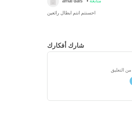
متابعة
amal dais
احسنتم انتم ابطال رائعين
شارك أفكارك
من التعليق