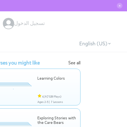
✕
تسجيل الدخول
English (US)
ses you might like
See all
Learning Colors
4,9
(7328 Plays)
Ages 2-5 |
7 Lessons
Exploring Stories with
the Care Bears