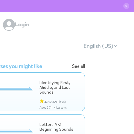
✕
Login
English (US)
ses you might like
See all
Identifying First,
Middle, and Last
Sounds
4.9
(2,529 Plays)
Ages 5-7 |
4 Lessons
Letters A-Z
Beginning Sounds