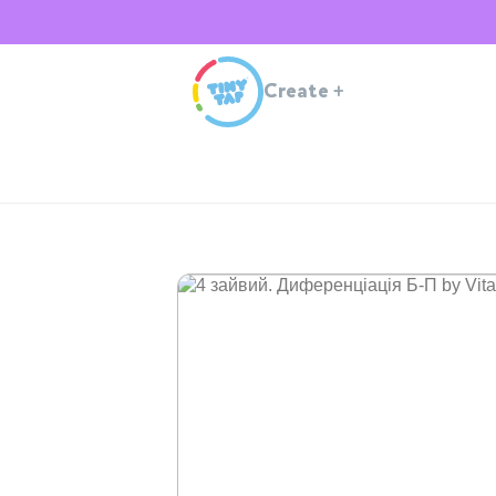
Create
+