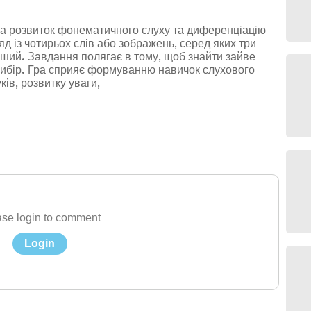
а розвиток фонематичного слуху та диференціацію
ряд із чотирьох слів або зображень, серед яких три
інший. Завдання полягає в тому, щоб знайти зайве
 вибір. Гра сприяє формуванню навичок слухового
ів, розвитку уваги,
se login to comment
Login