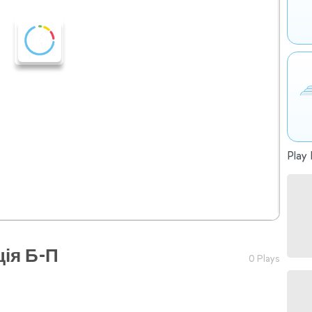
Play 
ція Б-П
0 Plays