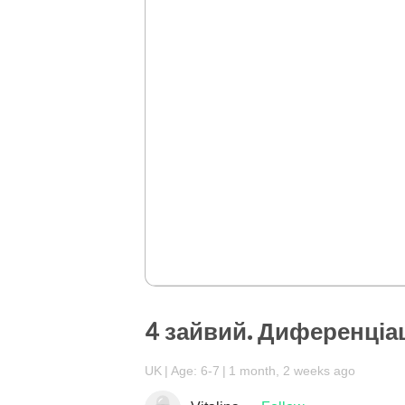
4 зайвий. Диференціа
UK
Age: 6-7
1 month, 2 weeks ago