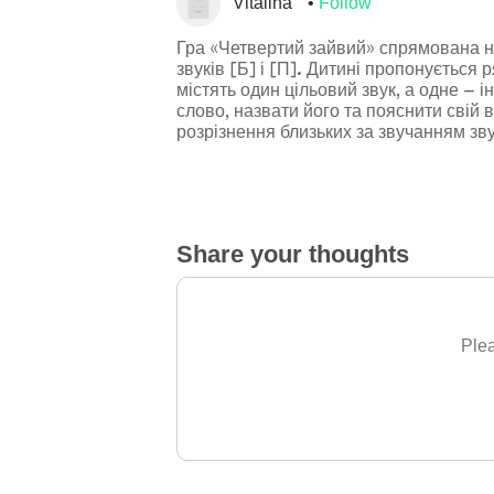
Vitalina
Follow
Гра «Четвертий зайвий» спрямована н
звуків [Б] і [П]. Дитині пропонується 
містять один цільовий звук, а одне — 
слово, назвати його та пояснити свій
розрізнення близьких за звучанням звук
Share your thoughts
Plea