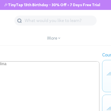
🎉TinyTap 13th Birthday - 30% Off + 7 Days Free Trial
More
Cour