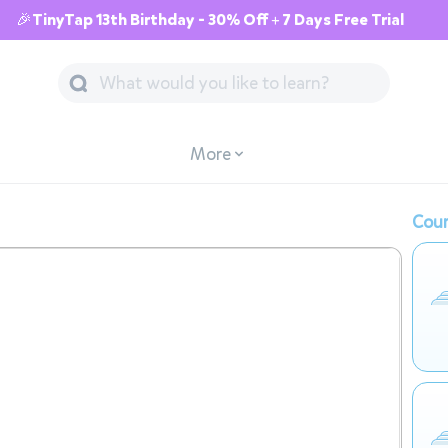
🎉TinyTap 13th Birthday - 30% Off + 7 Days Free Trial
More
Cour