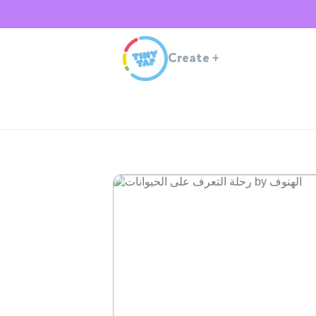
Create
+