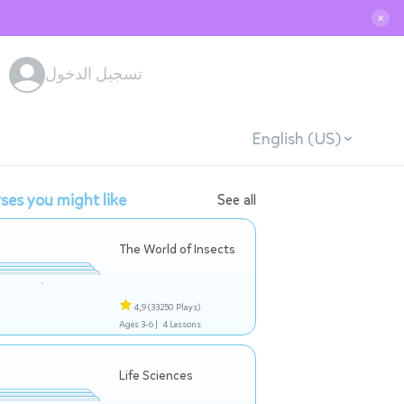
✕
تسجيل الدخول
English (US)
ses you might like
See all
The World of Insects
4,9
(33250 Plays)
Ages 3-6 |
4 Lessons
Life Sciences