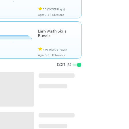
5.0
(196558 Plays)
Ages 3-4 |
6 Lessons
Early Math Skills
Bundle
4.9
(1013479 Plays)
Ages 3-5 |
12 Lessons
נגן חכם