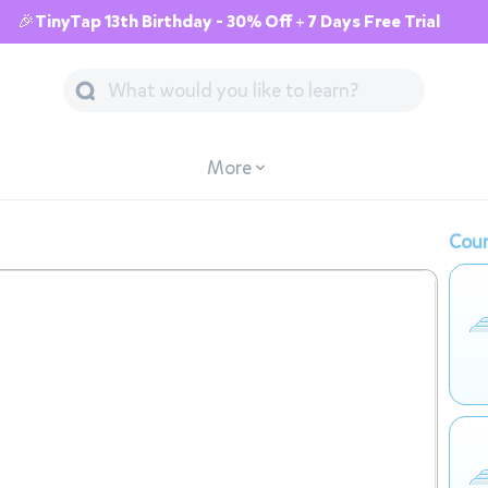
🎉TinyTap 13th Birthday - 30% Off + 7 Days Free Trial
More
Cour