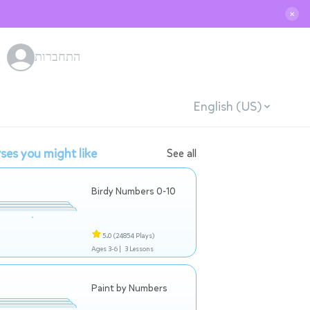
✕
התחברות
English (US)
ses you might like
See all
Birdy Numbers 0-10
5.0
(24854 Plays)
Ages 3-6 |
3 Lessons
Paint by Numbers