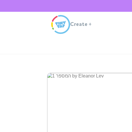
Create
+