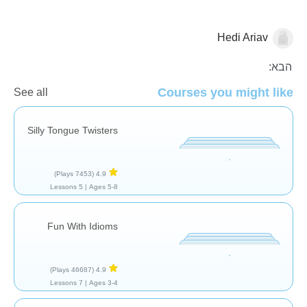
Hedi Ariav
קלינאות תקשורת
הבא:
Courses you might like
See all
Silly Tongue Twisters
(7453 Plays)
4.9
5 Lessons
Ages 5-8 |
Fun With Idioms
(46687 Plays)
4.9
7 Lessons
Ages 3-4 |