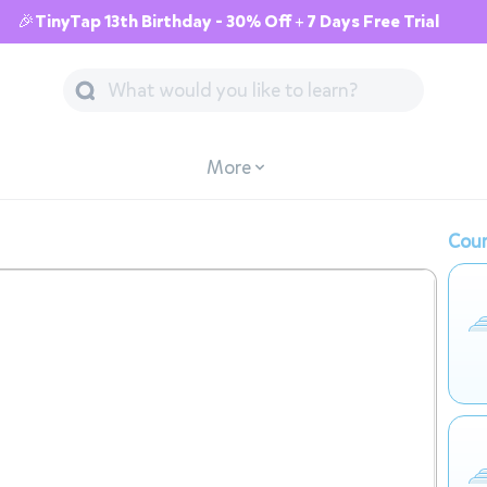
🎉TinyTap 13th Birthday - 30% Off + 7 Days Free Trial
More
Cour