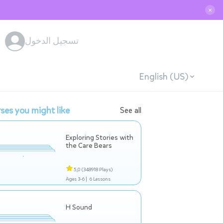
✕
تسجيل الدخول
English (US)
ses you might like
See all
Exploring Stories with
the Care Bears
5,0
(348918 Plays)
Ages 3-6 |
6 Lessons
H Sound