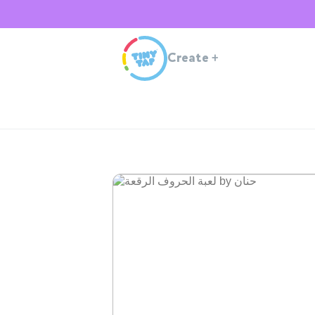
Create
+