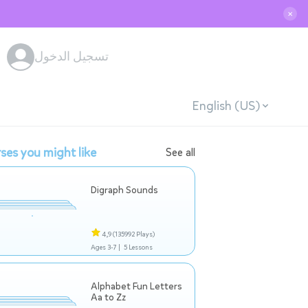
✕
تسجيل الدخول
English (US)
ses you might like
See all
Digraph Sounds
4,9
(135992 Plays)
Ages 3-7 |
5 Lessons
Alphabet Fun Letters
Aa to Zz