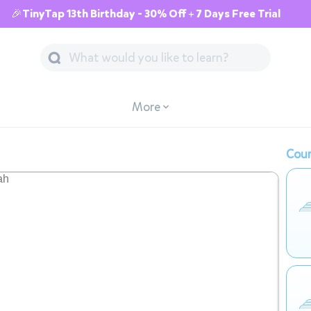
🎉TinyTap 13th Birthday - 30% Off + 7 Days Free Trial
More
Cour