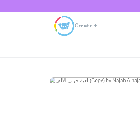
Create
+