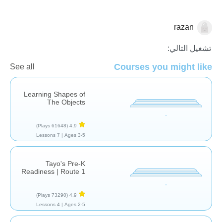
razan
النماذج والتصنيف
تشغيل التالي:
Courses you might like
See all
Learning Shapes of
The Objects
(61648 Plays)
4,9
7 Lessons
Ages 3-5 |
Tayo's Pre-K
Readiness | Route 1
(73290 Plays)
4,9
4 Lessons
Ages 2-5 |