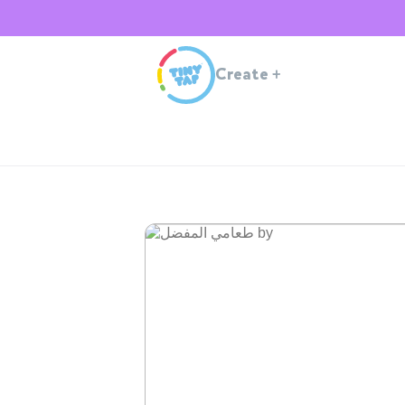
Create
+