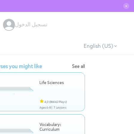
✕
تسجيل الدخول
English (US)
ses you might like
See all
Life Sciences
4,0
(86642 Plays)
Ages 6-8 |
7 Lessons
Vocabulary:
Curriculum