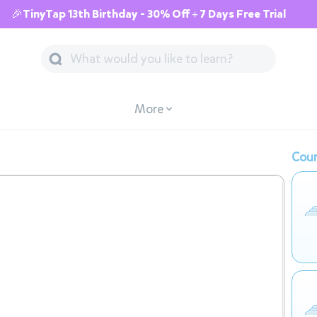
🎉TinyTap 13th Birthday - 30% Off + 7 Days Free Trial
More
Cour