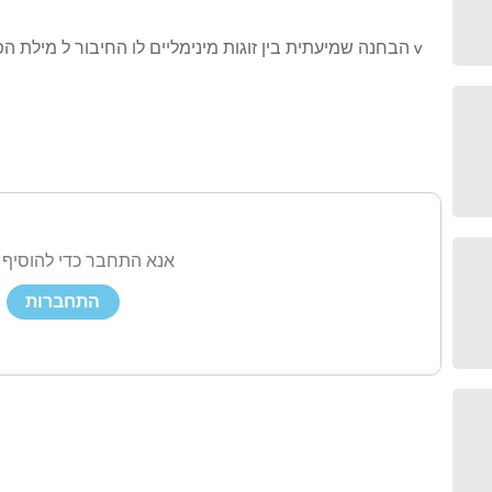
הבחנה שמיעתית בין זוגות מינימליים לו החיבור ל מילת הפןנקציה ב בשביל ילדים שמבצעים סטופינג ל v
אנא התחבר כדי להוסיף 
התחברות