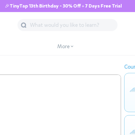
🎉TinyTap 13th Birthday - 30% Off + 7 Days Free Trial
More
Cour