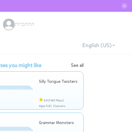
✕
התחברות
English (US)
ses you might like
See all
Silly Tongue Twisters
4.9
(7461 Plays)
Ages 5-8 |
5 Lessons
Grammar Monsters