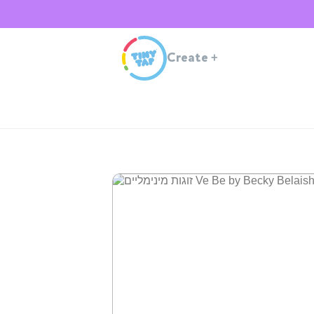
Create
+