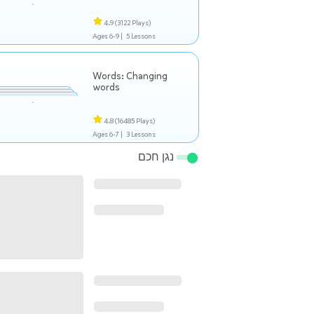
4.9
(3122 Plays)
Ages 6-9 |
5 Lessons
Words: Changing
words
4.8
(16485 Plays)
Ages 6-7 |
3 Lessons
נגן חכם