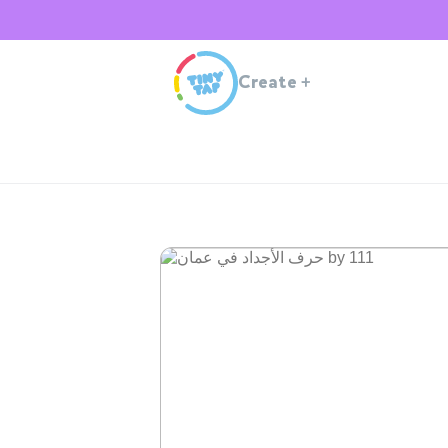
Create
+