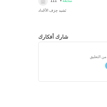
متابعة
111
نَشيد حِرَف الأجْداد
شارك أفكارك
من التعليق