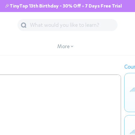
🎉TinyTap 13th Birthday - 30% Off + 7 Days Free Trial
More
Cour