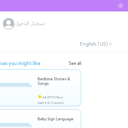
✕
تسجيل الدخول
English (US)
ses you might like
See all
Bedtime Stories &
Songs
4,8
(27721 Plays)
Ages 3-4 |
6 Lessons
Baby Sign Language