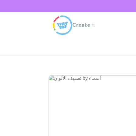
Create
+