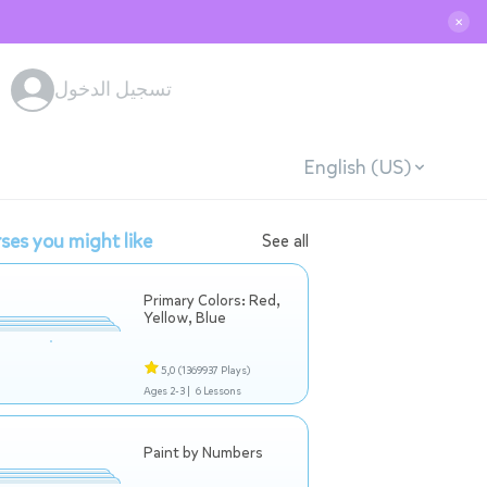
✕
تسجيل الدخول
English (US)
ses you might like
See all
Primary Colors: Red,
Yellow, Blue
5,0
(1369937 Plays)
Ages 2-3 |
6 Lessons
Paint by Numbers