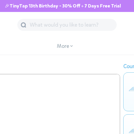
🎉TinyTap 13th Birthday - 30% Off + 7 Days Free Trial
More
Cour