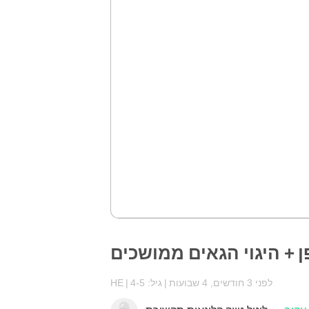
ן + היגוי הגאים ממושכים
לפני 3 חודשים, 4 שבועות
גיל: 4-5
HE