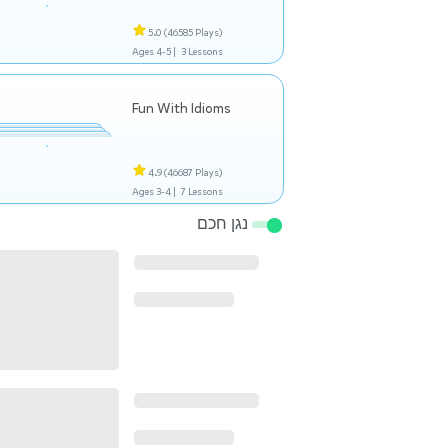
5.0
(46585 Plays)
Ages 4-5 |
3 Lessons
Fun With Idioms
4.9
(46687 Plays)
Ages 3-4 |
7 Lessons
נגן חכם