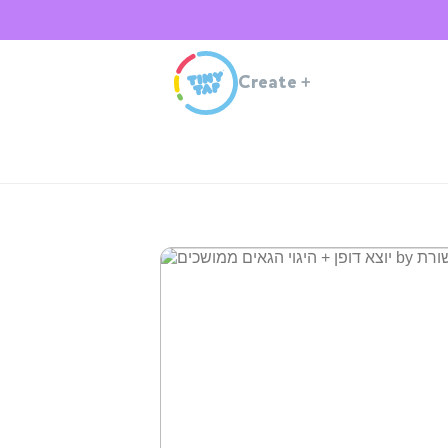
Create
+