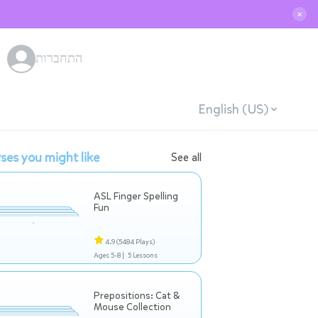
✕
התחברות
English (US)
ses you might like
See all
ASL Finger Spelling
Fun
4.9
(5484 Plays)
Ages 5-8 |
5 Lessons
Prepositions: Cat &
Mouse Collection