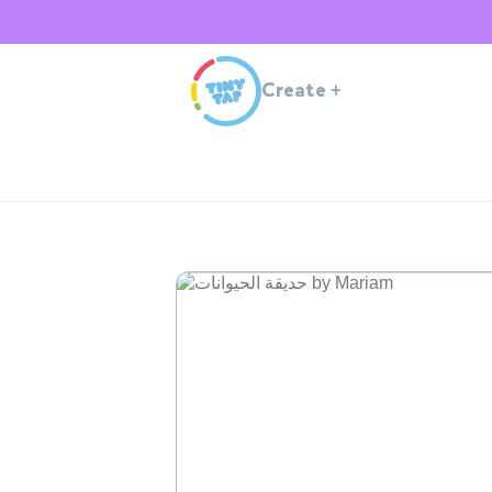
Create
+