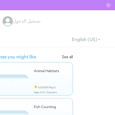
✕
تسجيل الدخول
English (US)
ses you might like
See all
Animal Habitats
4,9
(5431 Plays)
Ages 3-6 |
3 Lessons
Fish Counting