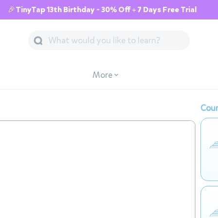
🎉TinyTap 13th Birthday - 30% Off + 7 Days Free Trial
More
Cour