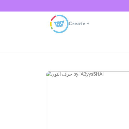
Create
+