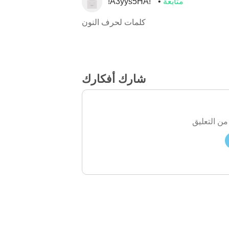
متابعة
!A3yys5HA!
كلمات لحرف النون
شارك أفكارك
من التعليق