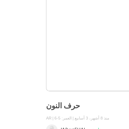
حرف النون
منذ 8 أشهر، 3 أسابيع
العمر: 5-6
AR