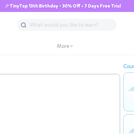
🎉TinyTap 13th Birthday - 30% Off + 7 Days Free Trial
More
Cour