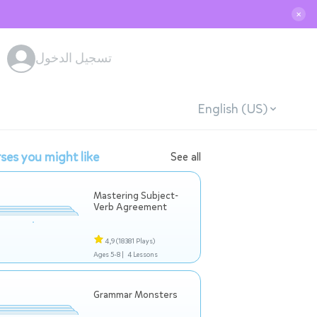
✕
تسجيل الدخول
English (US)
ses you might like
See all
Mastering Subject-
Verb Agreement
4,9
(18381 Plays)
Ages 5-8 |
4 Lessons
Grammar Monsters