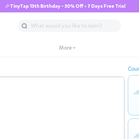
🎉TinyTap 13th Birthday - 30% Off + 7 Days Free Trial
More
Cour