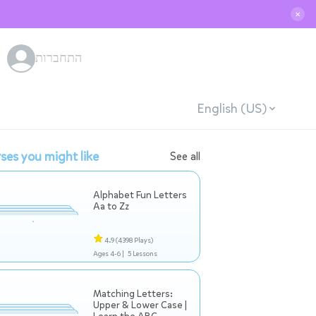
✕
התחברות
English (US)
ses you might like
See all
Alphabet Fun Letters
Aa to Zz
4.9
(4398 Plays)
Ages 4-6 |
5 Lessons
Matching Letters:
Upper & Lower Case |