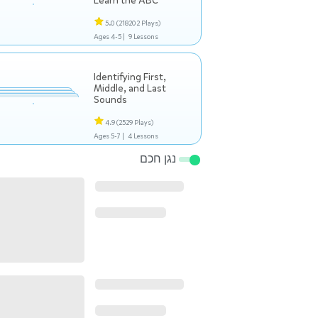
Learn the ABC
5.0
(218202 Plays)
Ages 4-5 |
9 Lessons
Identifying First,
Middle, and Last
Sounds
4.9
(2529 Plays)
Ages 5-7 |
4 Lessons
נגן חכם