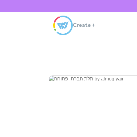
Create
+