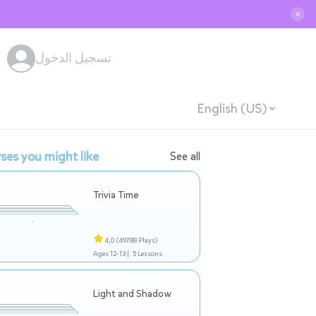
✕
تسجيل الدخول
English (US)
ses you might like
See all
Trivia Time
4,0
(49788 Plays)
Ages 12-13 |
5 Lessons
Light and Shadow