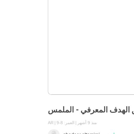
 الهدف المعرفي - الملمس
منذ 9 أشهر
العمر: 8-9
AR