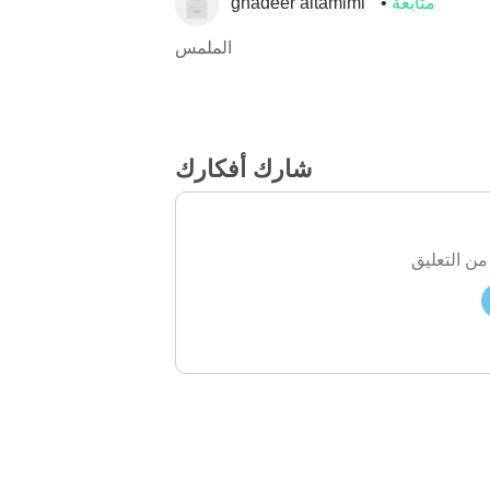
متابعة
ghadeer altamimi
الملمس
شارك أفكارك
من التعليق