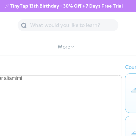
🎉TinyTap 13th Birthday - 30% Off + 7 Days Free Trial
More
Cour