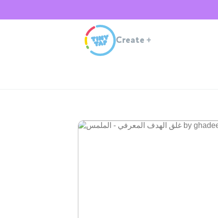
Create
+