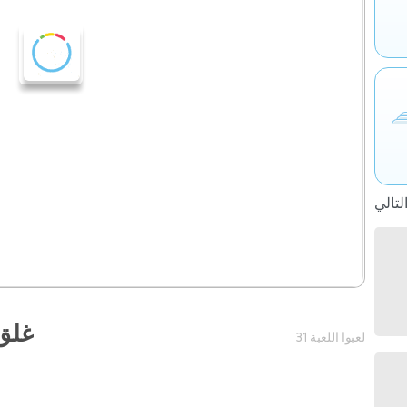
غلق
31 لعبوا اللعبة