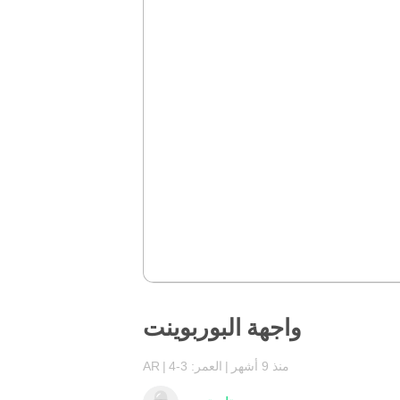
واجهة البوربوينت
منذ 9 أشهر
العمر: 3-4
AR