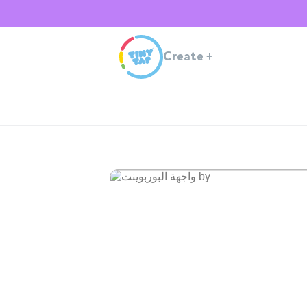
Create
+