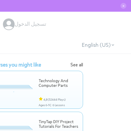
✕
تسجيل الدخول
English (US)
ses you might like
See all
Technology And
Computer Parts
4,8
(52444 Plays)
Ages 6-9 |
6 Lessons
TinyTap DIY Project
Tutorials For Teachers