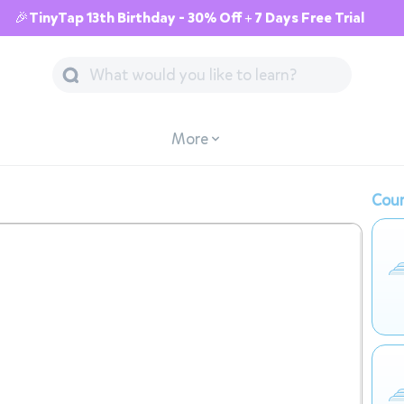
🎉TinyTap 13th Birthday - 30% Off + 7 Days Free Trial
More
Cour