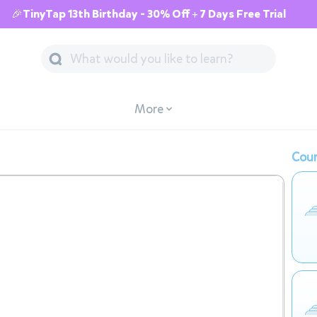
🎉TinyTap 13th Birthday - 30% Off + 7 Days Free Trial
More
Cour