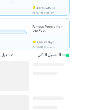
4,0
(10274 Plays)
Ages 7-8 |
6 Lessons
Famous People from
the Past
4,8
(14563 Plays)
Ages 5-8 |
8 Lessons
التشغيل الذكي
تشغيل التالي: