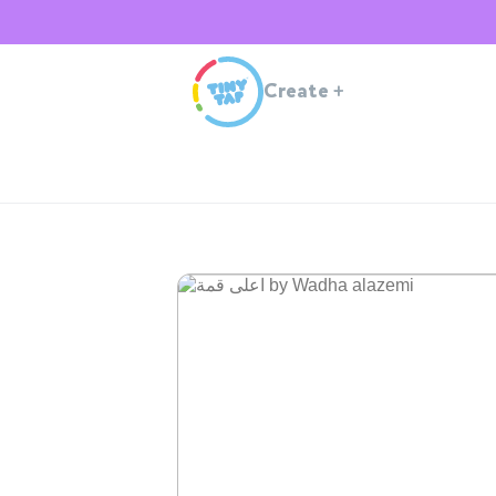
Create
+