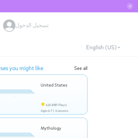
✕
تسجيل الدخول
English (US)
ses you might like
See all
United States
4,8
(4581 Plays)
Ages 6-7 |
6 Lessons
Mythology