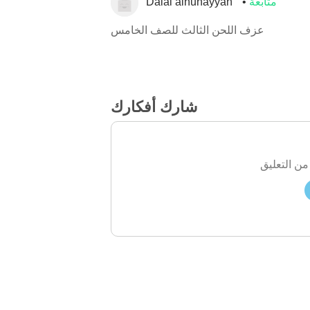
متابعة
Dalal alhunayyan
عزف اللحن الثالث للصف الخامس
شارك أفكارك
من التعليق