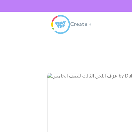
Create
+