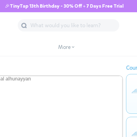
🎉TinyTap 13th Birthday - 30% Off + 7 Days Free Trial
More
Cour