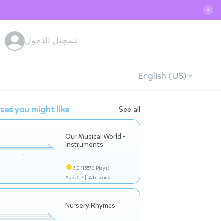
✕
تسجيل الدخول
English (US)
ses you might like
See all
Our Musical World -
Instruments
5,0
(15570 Plays)
Ages 6-7 |
4 Lessons
Nursery Rhymes