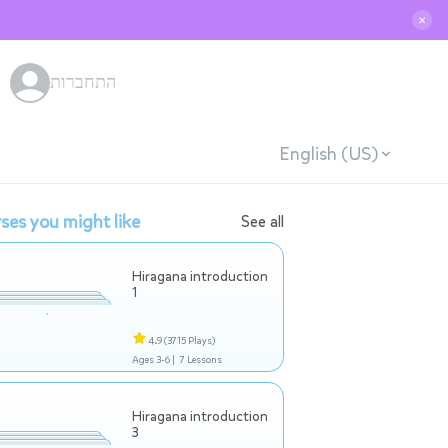
✕
התחברות
English (US)
ses you might like
See all
Hiragana introduction
1
4.9
(3715 Plays)
Ages 3-6 |
7 Lessons
Hiragana introduction
3