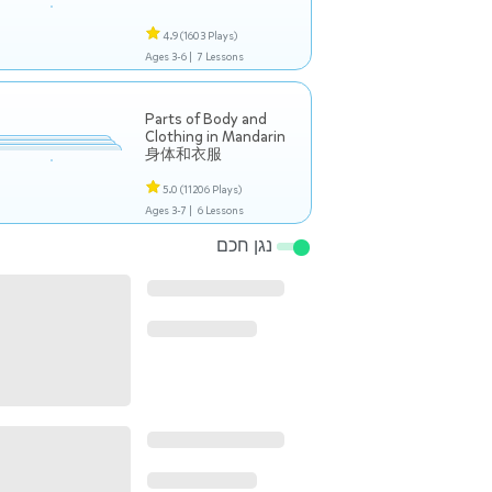
4.9
(1603 Plays)
Ages 3-6 |
7 Lessons
Parts of Body and
Clothing in Mandarin
身体和衣服
5.0
(11206 Plays)
Ages 3-7 |
6 Lessons
נגן חכם