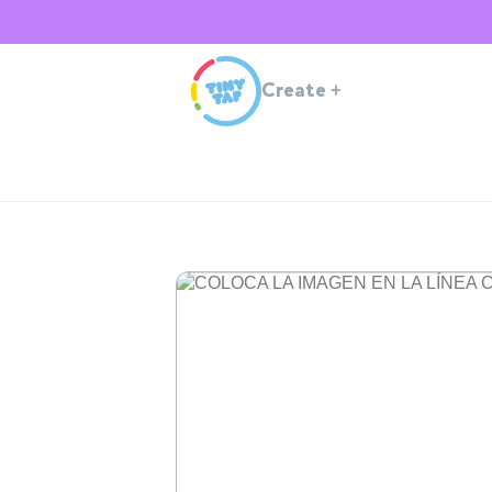
Create
+