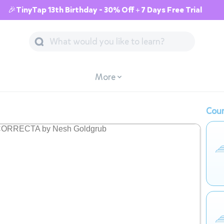
🎉TinyTap 13th Birthday - 30% Off + 7 Days Free Trial
More
Cour