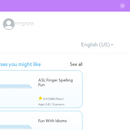
✕
התחברות
English (US)
ses you might like
See all
ASL Finger Spelling
Fun
4.9
(5484 Plays)
Ages 5-8 |
5 Lessons
Fun With Idioms