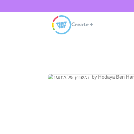
Create
+