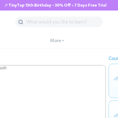
🎉TinyTap 13th Birthday - 30% Off + 7 Days Free Trial
More
Cour