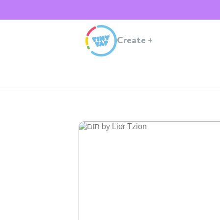
Create
+