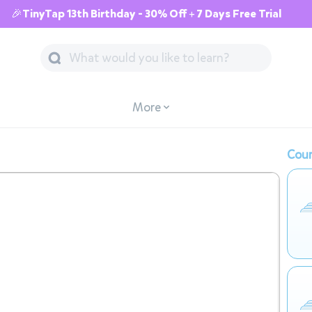
🎉TinyTap 13th Birthday - 30% Off + 7 Days Free Trial
More
Cour