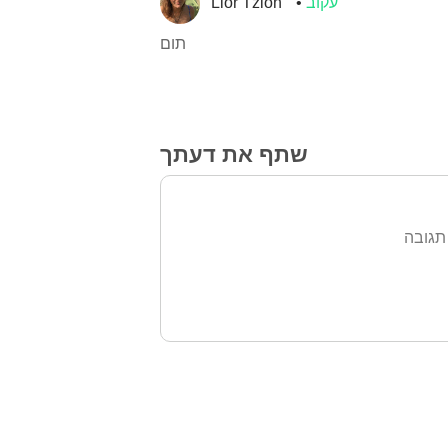
עקוב
Lior Tzion
תום
שתף את דעתך
תגובה