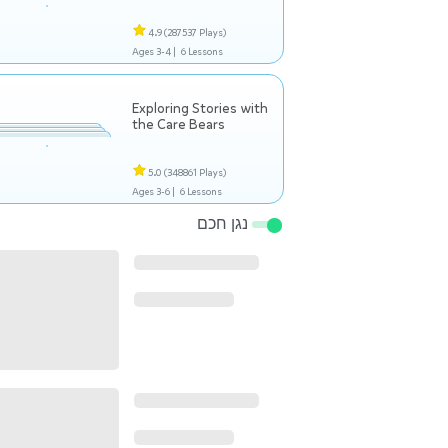
4.9
(287537 Plays)
Ages 3-4 |
6 Lessons
Exploring Stories with
the Care Bears
5.0
(348861 Plays)
Ages 3-6 |
6 Lessons
נגן חכם