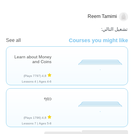
Reem Tamimi
مال / نقود
تشغيل التالي:
Courses you might like
See all
Learn about Money
and Coins
(7797 Plays)
4,8
4 Lessons
Ages 4-6 |
כסף
(1796 Plays)
4,8
7 Lessons
Ages 5-8 |