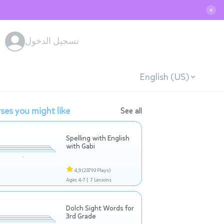
✕
تسجيل الدخول
English (US)
ses you might like
See all
Spelling with English
with Gabi
4,9
(23793 Plays)
Ages 4-7 |
7 Lessons
Dolch Sight Words for
3rd Grade