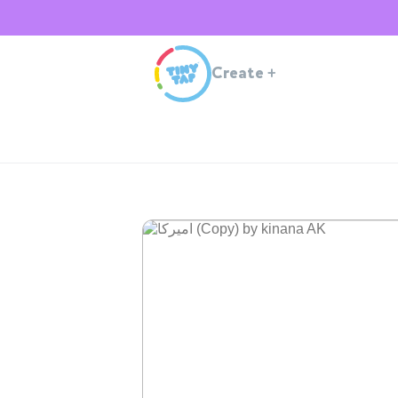
Create
+