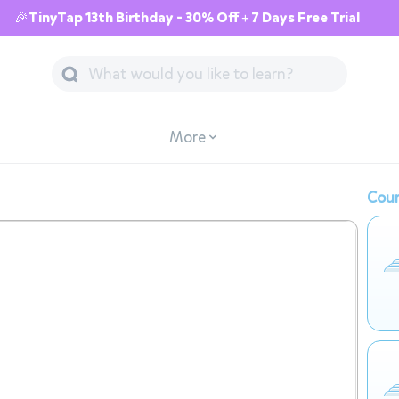
🎉TinyTap 13th Birthday - 30% Off + 7 Days Free Trial
More
Cour