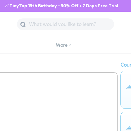
🎉TinyTap 13th Birthday - 30% Off + 7 Days Free Trial
More
Cour