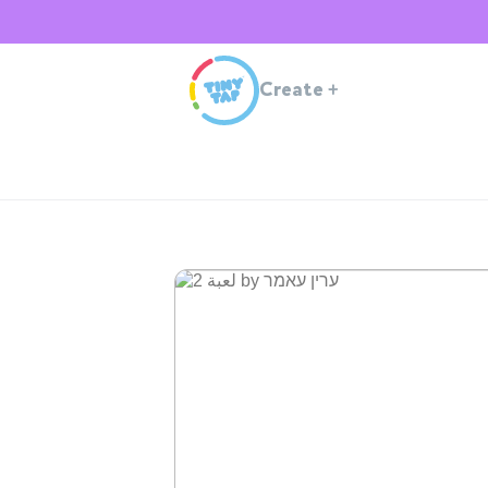
Create
+