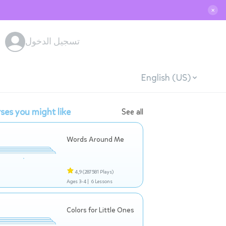
✕
تسجيل الدخول
English (US)
ses you might like
See all
Words Around Me
4,9
(287581 Plays)
Ages 3-4 |
6 Lessons
Colors for Little Ones