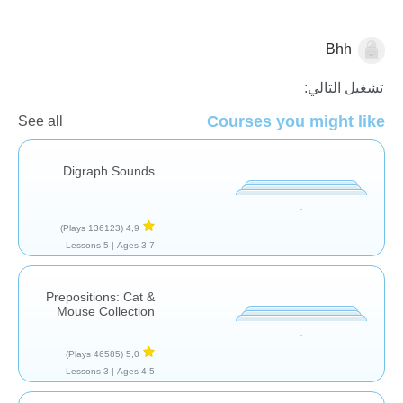
Bhh
اللغة العربية
تشغيل التالي:
Courses you might like
See all
Digraph Sounds
(136123 Plays)
4,9
5 Lessons
Ages 3-7 |
Prepositions: Cat &
Mouse Collection
(46585 Plays)
5,0
3 Lessons
Ages 4-5 |