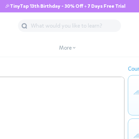
🎉TinyTap 13th Birthday - 30% Off + 7 Days Free Trial
More
Cour