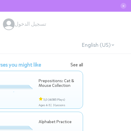
✕
تسجيل الدخول
English (US)
ses you might like
See all
Prepositions: Cat &
Mouse Collection
5,0
(46585 Plays)
Ages 4-5 |
3 Lessons
Alphabet Practice