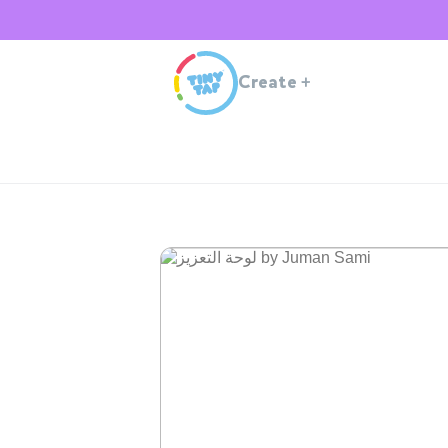
Create
+