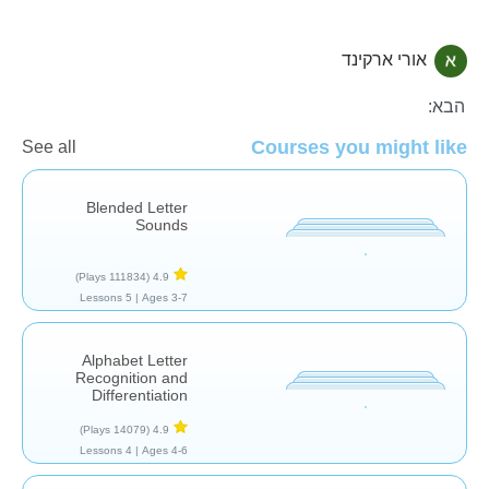
אורי ארקינד
אותיות וצלילים
הבא:
Courses you might like
See all
Blended Letter
Sounds
(111834 Plays)
4.9
5 Lessons
Ages 3-7 |
Alphabet Letter
Recognition and
Differentiation
(14079 Plays)
4.9
4 Lessons
Ages 4-6 |