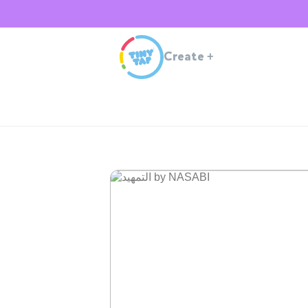
Create
+