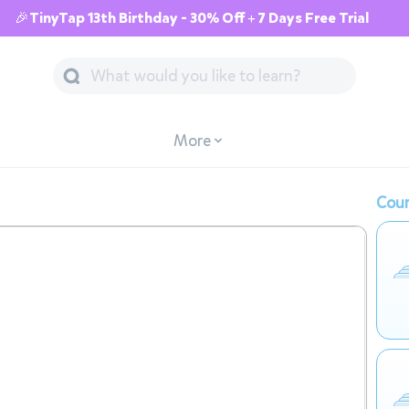
🎉TinyTap 13th Birthday - 30% Off + 7 Days Free Trial
More
Cour