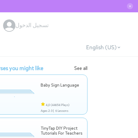
✕
تسجيل الدخول
English (US)
ses you might like
See all
Baby Sign Language
4,0
(44654 Plays)
Ages 2-3 |
6 Lessons
TinyTap DIY Project
Tutorials For Teachers